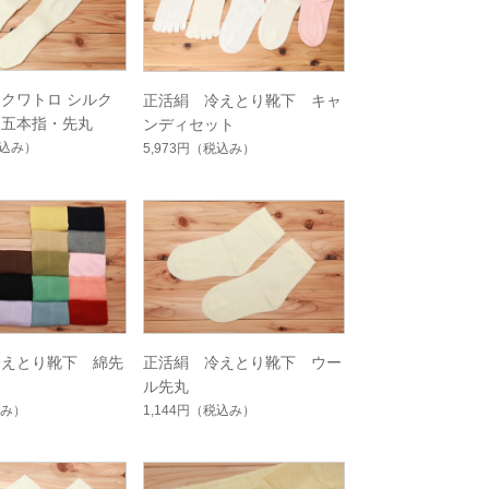
クワトロ シルク
正活絹 冷えとり靴下 キャ
 五本指・先丸
ンディセット
込み）
5,973円
（税込み）
冷えとり靴下 綿先
正活絹 冷えとり靴下 ウー
ル先丸
み）
1,144円
（税込み）