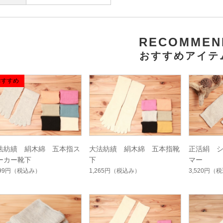
RECOMMEN
おすすめアイテ
法紡績 絹木綿 五本指ス
大法紡績 絹木綿 五本指靴
正活絹 
ーカー靴下
下
マー
199円
（税込み）
1,265円
（税込み）
3,520円
（税