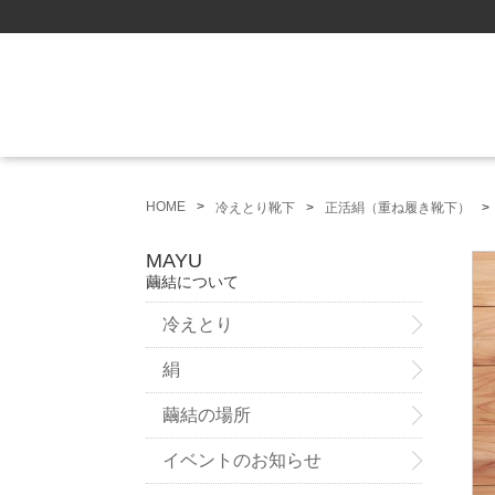
HOME
冷えとり靴下
正活絹（重ね履き靴下）
MAYU
繭結について
冷えとり
絹
繭結の場所
イベントのお知らせ