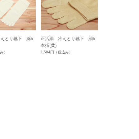
えとり靴下 綿5
正活絹 冷えとり靴下 絹5
本指(黄)
み）
1,584円
（税込み）