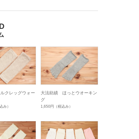
D
ム
シルクレッグウォー
大法紡績 ほっとウオーキン
グ
込み）
1,650円
（税込み）