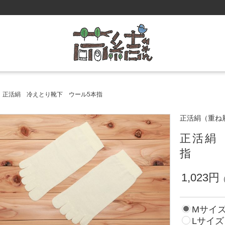
正活絹 冷えとり靴下 ウール5本指
正活絹（重ね
正活絹
指
1,023円
Mサイズ 
Lサイズ 