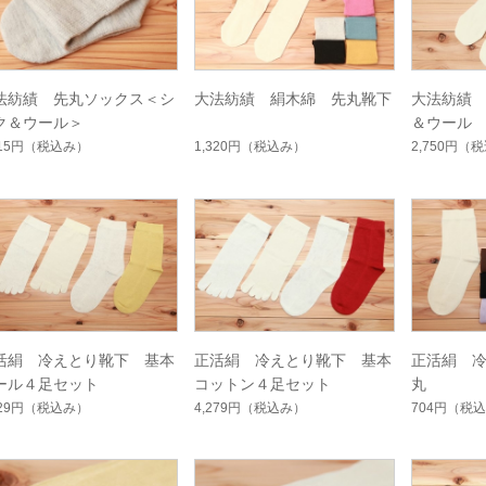
法紡績 先丸ソックス＜シ
大法紡績 絹木綿 先丸靴下
大法紡績 
ク＆ウール＞
＆ウール
815円
（税込み）
1,320円
（税込み）
2,750円
（税
活絹 冷えとり靴下 基本
正活絹 冷えとり靴下 基本
正活絹 
ール４足セット
コットン４足セット
丸
829円
（税込み）
4,279円
（税込み）
704円
（税込