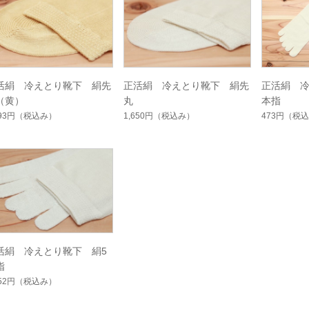
活絹 冷えとり靴下 絹先
正活絹 冷えとり靴下 絹先
正活絹 冷
（黄）
丸
本指
793円
（税込み）
1,650円
（税込み）
473円
（税込
活絹 冷えとり靴下 絹5
指
452円
（税込み）