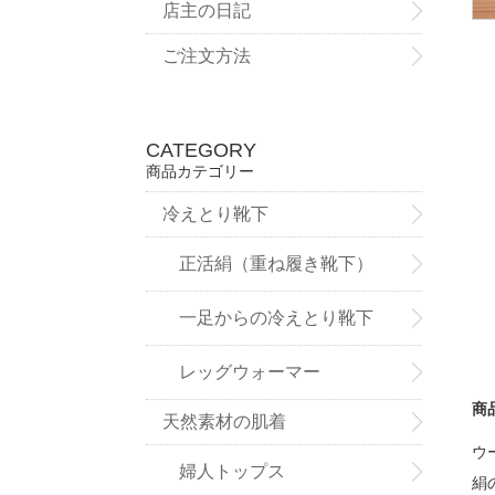
店主の日記
ご注文方法
CATEGORY
商品カテゴリー
冷えとり靴下
正活絹（重ね履き靴下）
一足からの冷えとり靴下
レッグウォーマー
商
天然素材の肌着
ウ
婦人トップス
絹