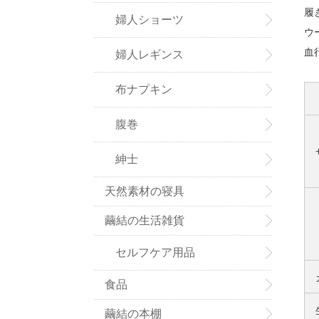
履
婦人ショーツ
ウ
血
婦人レギンス
布ナプキン
腹巻
紳士
天然素材の寝具
繭結の生活雑貨
セルフケア用品
食品
繭結の本棚