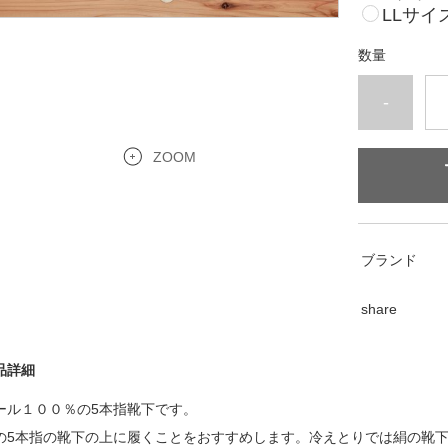
LLサイズ
数量
-
ZOOM
ブランド
share
品詳細
ール１００％の5本指靴下です。
の5本指の靴下の上に履くことをおすすめします。冷えとりでは絹の靴