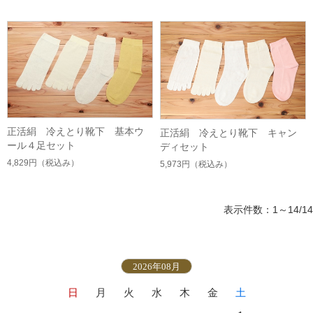
正活絹 冷えとり靴下 基本ウ
正活絹 冷えとり靴下 キャン
ール４足セット
ディセット
4,829円
（税込み）
5,973円
（税込み）
表示件数：1～14/14
2026年08月
日
月
火
水
木
金
土