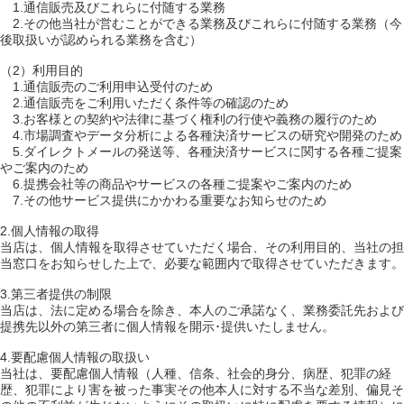
1.通信販売及びこれらに付随する業務
2.その他当社が営むことができる業務及びこれらに付随する業務（今
後取扱いが認められる業務を含む）
（2）利用目的
1.通信販売のご利用申込受付のため
2.通信販売をご利用いただく条件等の確認のため
3.お客様との契約や法律に基づく権利の行使や義務の履行のため
4.市場調査やデータ分析による各種決済サービスの研究や開発のため
5.ダイレクトメールの発送等、各種決済サービスに関する各種ご提案
やご案内のため
6.提携会社等の商品やサービスの各種ご提案やご案内のため
7.その他サービス提供にかかわる重要なお知らせのため
2.個人情報の取得
当店は、個人情報を取得させていただく場合、その利用目的、当社の担
当窓口をお知らせした上で、必要な範囲内で取得させていただきます。
3.第三者提供の制限
当店は、法に定める場合を除き、本人のご承諾なく、業務委託先および
提携先以外の第三者に個人情報を開示･提供いたしません。
4.要配慮個人情報の取扱い
当社は、要配慮個人情報（人種、信条、社会的身分、病歴、犯罪の経
歴、犯罪により害を被った事実その他本人に対する不当な差別、偏見そ