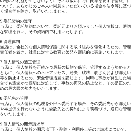
の他の不利益が生じないようにその取扱いに特に配慮を要する情報）に
ついて、あらかじめご本人の同意をいただいている場合や法令等に基づ
く場合等を除き、取得いたしません。
5.委託契約の遵守
当店は、委託契約において、委託元よりお預かりした個人情報は、適切
な管理を行い、その契約内で利用いたします。
6.管理体制
当店は、全社的な個人情報保護に関する取り組みを強化するため、管理
責任者を置き、社員に対する教育と啓発を継続的に実施いたします。
7.個人情報の適正管理
当店は、個人情報を正確かつ最新の状態で保管、管理するよう努めると
ともに、個人情報への不正アクセス、紛失、破壊、改ざんおよび漏えい
等を防止するため、安全管理措置を講じます。同時に事故が発生した場
合でも迅速かつ適切に対処して、事故の再発の防止など、その是正のた
めの最大限の努力をいたします。
8.委託先の管理
当店は、個人情報の処理を外部へ委託する場合、その委託先から漏えい
や再提供を行わないように委託先との契約により義務づけ、適切な管理
をいたします。
9.個人情報の開示請求等
当店は、個人情報の開示･訂正・削除・利用停止等のご請求について、