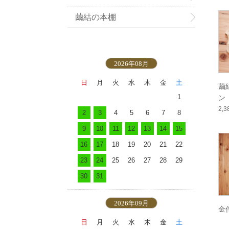
繭結の本棚
2026年08月
日
月
火
水
木
金
土
繭
1
ン
2,
2
3
4
5
6
7
8
9
10
11
12
13
14
15
16
17
18
19
20
21
22
23
24
25
26
27
28
29
30
31
2026年09月
金
日
月
火
水
木
金
土