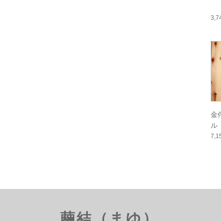
3,
金
ル
7,
繭結（まゆ）