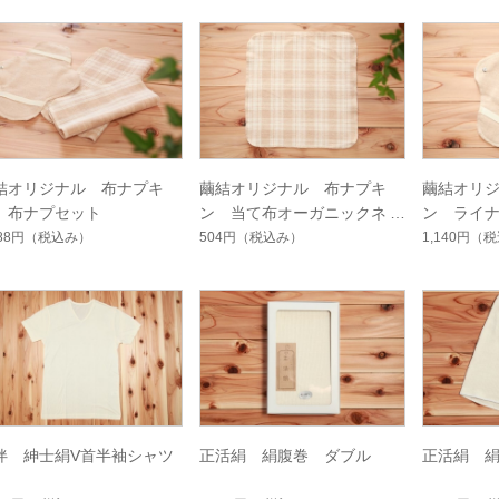
結オリジナル 布ナプキ
繭結オリジナル 布ナプキ
繭結オリ
 布ナプセット
ン 当て布オーガニックネル
ン ライ
（綿）
388円
（税込み）
504円
（税込み）
1,140円
（税
伴 紳士絹V首半袖シャツ
正活絹 絹腹巻 ダブル
正活絹 