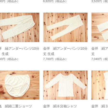
800円
（税込み）
6,820円
（税込み）
3,520円
（税
伴 紬アンダーパンツ10分
金伴 絹アンダーパンツ10分
金伴 絹ア
 生成
丈 生成
丈
260円
（税込み）
7,700円
（税込み）
7,040円
（税
亀 絹綿二重ショーツ
金伴 絹８分袖シャツ
金伴 絹