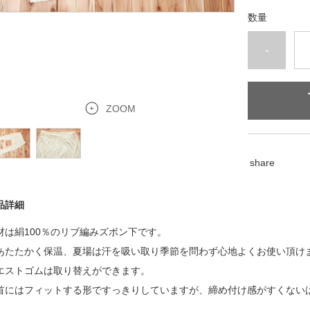
数量
-
ZOOM
share
品詳細
材は絹100％のリブ編みズボン下です。
あたたかく保温、夏場は汗を吸い取り季節を問わず心地よくお使い頂け
エストゴムは取り替えができます。
首にはフィットする形ですっきりしていますが、締め付け感がすくない