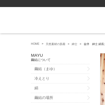
HOME
天然素材の肌着
紳士
金伴 紳士 絹長
MAYU
繭結について
繭結（まゆ）
冷えとり
絹
繭結の場所