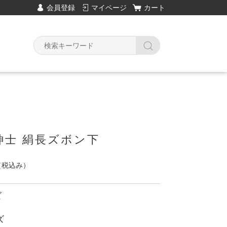
会員登録
マイページ
カート
紳士 絹長ズボン下
（税込み）
ズ
ズ