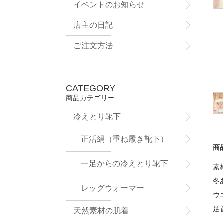
イベントのお知らせ
店主の日記
ご注文方法
CATEGORY
商品カテゴリー
冷えとり靴下
正活絹（重ね履き靴下）
商
一足からの冷えとり靴下
素
冬
レッグウォーマー
ウ
足
天然素材の肌着