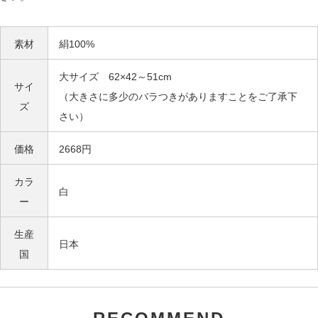
素材
絹100%
大サイズ 62×42～51cm
サイ
（大きさに多少のバラつきがありますことをご了承下
ズ
さい）
価格
2668円
カラ
白
ー
生産
日本
国