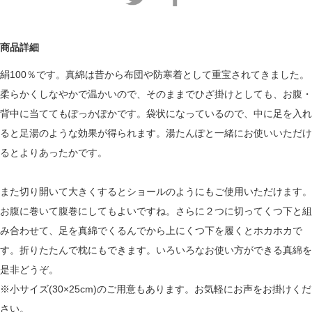
商品詳細
絹100％です。真綿は昔から布団や防寒着として重宝されてきました。
柔らかくしなやかで温かいので、そのままでひざ掛けとしても、お腹・
背中に当ててもぽっかぽかです。袋状になっているので、中に足を入れ
ると足湯のような効果が得られます。湯たんぽと一緒にお使いいただけ
るとよりあったかです。
また切り開いて大きくするとショールのようにもご使用いただけます。
お腹に巻いて腹巻にしてもよいですね。さらに２つに切ってくつ下と組
み合わせて、足を真綿でくるんでから上にくつ下を履くとホカホカで
す。折りたたんで枕にもできます。いろいろなお使い方ができる真綿を
是非どうぞ。
※小サイズ(30×25cm)のご用意もあります。お気軽にお声をお掛けくだ
さい。