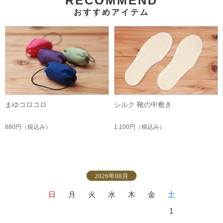
RECOMMEND
おすすめアイテム
まゆコロコロ
シルク 靴の中敷き
880円
（税込み）
1,100円
（税込み）
2026年08月
日
月
火
水
木
金
土
1